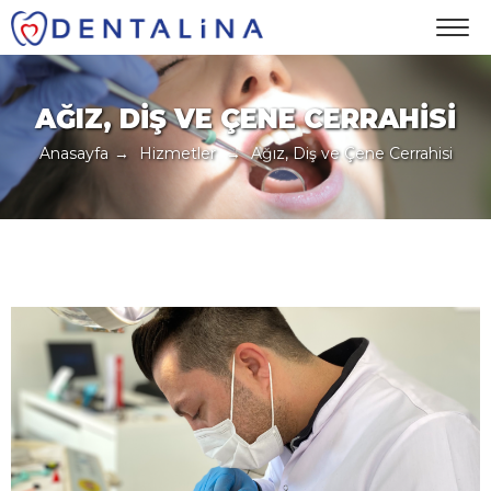
AĞIZ, DIŞ VE ÇENE CERRAHISI
Anasayfa
→
Hizmetler
→
Ağız, Diş ve Çene Cerrahisi