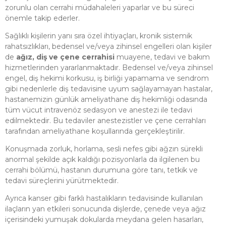
zorunlu olan cerrahi müdahaleleri yaparlar ve bu süreci
önemle takip ederler.
Sağlıklı kişilerin yanı sıra özel ihtiyaçları, kronik sistemik
rahatsızlıkları, bedensel ve/veya zihinsel engelleri olan kişiler
de
ağız, diş ve çene cerrahisi
muayene, tedavi ve bakım
hizmetlerinden yararlanmaktadır. Bedensel ve/veya zihinsel
engel, diş hekimi korkusu, iş birliği yapamama ve sendrom
gibi nedenlerle diş tedavisine uyum sağlayamayan hastalar,
hastanemizin günlük ameliyathane diş hekimliği odasında
tüm vücut intravenöz sedasyon ve anestezi ile tedavi
edilmektedir. Bu tedaviler anestezistler ve çene cerrahları
tarafından ameliyathane koşullarında gerçekleştirilir.
Konuşmada zorluk, horlama, sesli nefes gibi ağzın sürekli
anormal şekilde açık kaldığı pozisyonlarla da ilgilenen bu
cerrahi bölümü, hastanın durumuna göre tanı, tetkik ve
tedavi süreçlerini yürütmektedir.
Ayrıca kanser gibi farklı hastalıkların tedavisinde kullanılan
ilaçların yan etkileri sonucunda dişlerde, çenede veya ağız
içerisindeki yumuşak dokularda meydana gelen hasarları,